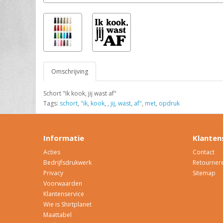
Omschrijving
Schort "Ik kook, jij wast af"
Tags:
schort
,
"ik
,
kook
,
,
jij
,
wast
,
af"
,
met
,
opdruk
Informatie
Klanten
Acties
Contact
Bedrijfsdrukwerk
Retourner
Privacy
Sitemap
Voorwaarden
Klantenservice
Wie is Shirtplanet
Maattabel