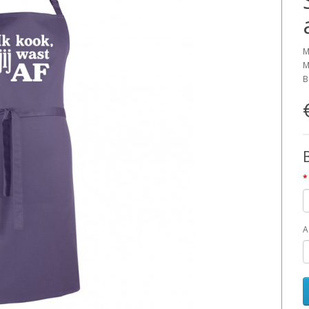
M
M
B
A