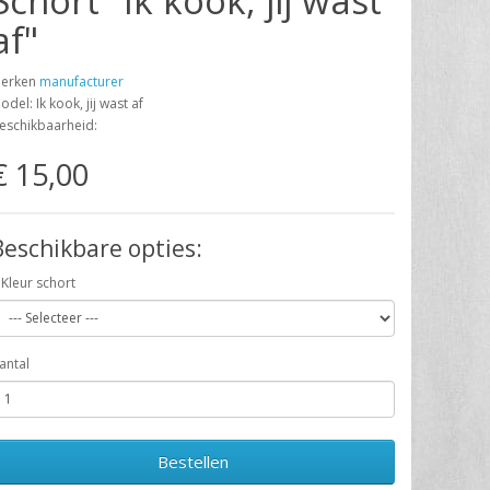
Schort "Ik kook, jij wast
af"
erken
manufacturer
odel: Ik kook, jij wast af
eschikbaarheid:
€ 15,00
Beschikbare opties:
Kleur schort
antal
Bestellen