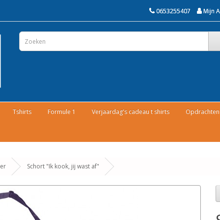
0653255407
Mijn 
Tshirts
Formule 1
Verjaardag's cadeau t shirts
Opdrachten 
er
Schort "Ik kook, jij wast af"