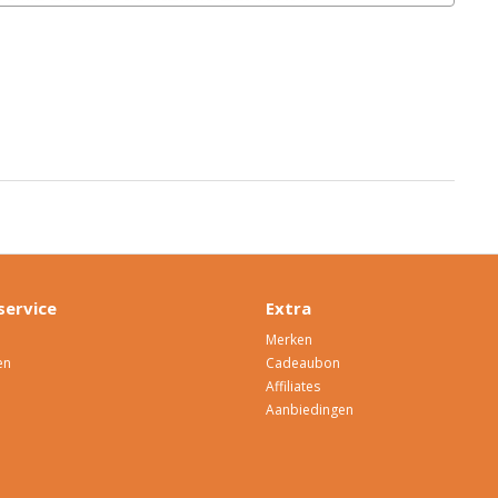
service
Extra
Merken
en
Cadeaubon
Affiliates
Aanbiedingen