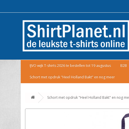
IJVO wijk T-shirts 2026 te bestellen tot 19 augustus
B2B
Schort met opdruk "Heel Holland Bakt" en nog meer
Schort met opdruk "Heel Holland Bakt" en nog me