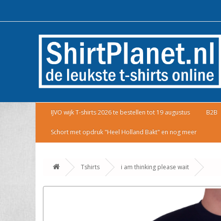
IJVO wijk T-shirts 2026 te bestellen tot 19 augustus
B2B
Schort met opdruk "Heel Holland Bakt" en nog meer
Tshirts
i am thinking please wait