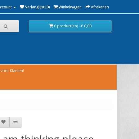
Account
Verlanglijst (0)
Winkelwagen
Afrekenen
0 product(en) - € 0,00
voor Klanten!