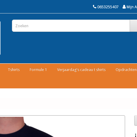
0653255407
Mijn 
Tshirts
Formule 1
Verjaardag's cadeau t shirts
Opdrachten 