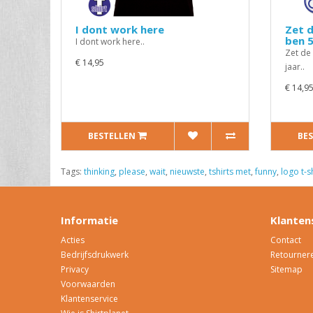
I dont work here
Zet d
ben 5
I dont work here..
Zet de 
€ 14,95
jaar..
€ 14,9
BESTELLEN
BE
Tags:
thinking
,
please
,
wait
,
nieuwste
,
tshirts met
,
funny
,
logo t-
Informatie
Klanten
Acties
Contact
Bedrijfsdrukwerk
Retourner
Privacy
Sitemap
Voorwaarden
Klantenservice