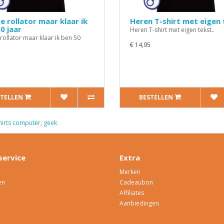
e rollator maar klaar ik
Heren T-shirt met eigen 
0 jaar
Heren T-shirt met eigen tekst..
rollator maar klaar ik ben 50
€ 14,95
5
STELLEN
BESTELLEN
shirts computer
,
geek
service
Extra
Merken
en
Cadeaubon
Affiliates
Aanbiedingen