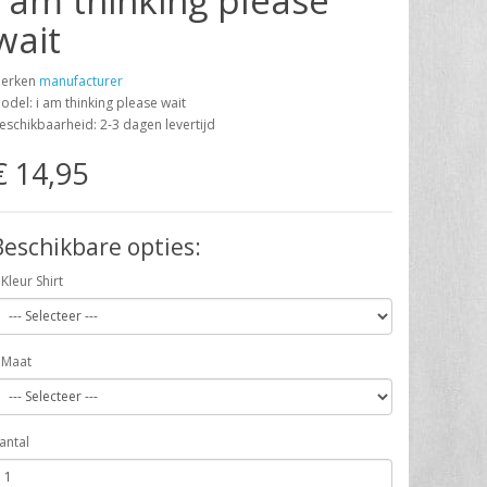
i am thinking please
wait
erken
manufacturer
odel: i am thinking please wait
eschikbaarheid: 2-3 dagen levertijd
€ 14,95
Beschikbare opties:
Kleur Shirt
Maat
antal