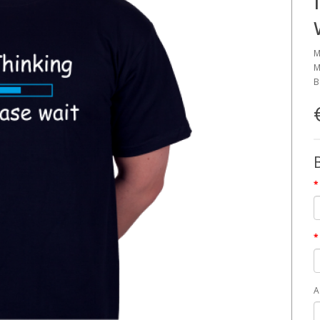
M
M
B
A