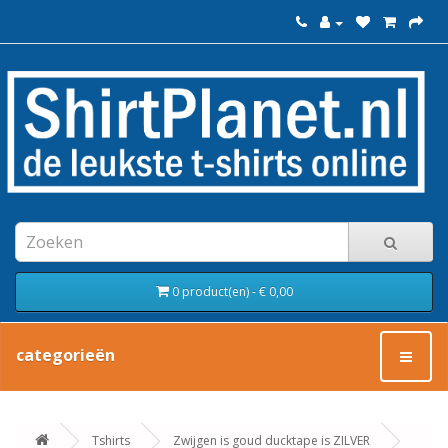
0 product(en) - € 0,00
categorieën
Tshirts
Zwijgen is goud ducktape is ZILVER