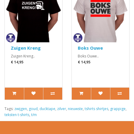
Zuigen Kreng
Boks Ouwe
Zuigen Kreng..
Boks Ouwe..
€ 14,95
€ 14,95
Tags:
zwijgen
,
goud
,
ducktape
,
zilver
,
nieuwste
,
tshirts shirtjes
,
grappige
,
teksten t-shirts
,
t/m