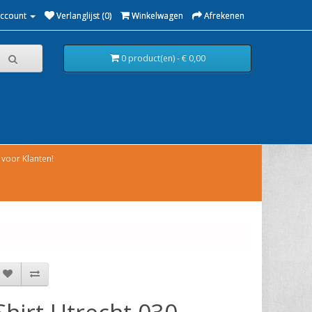
Account
Verlanglijst (0)
Winkelwagen
Afrekenen
0 product(en) - € 0,00
voor Klanten!