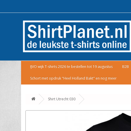
IJVO wijk T-shirts 2026 te bestellen tot 19 augustus
B2B
Schort met opdruk "Heel Holland Bakt" en nog meer
Shirt Utrecht 030