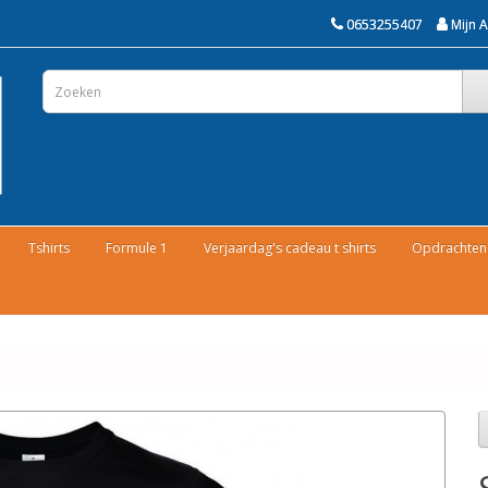
0653255407
Mijn 
Tshirts
Formule 1
Verjaardag's cadeau t shirts
Opdrachten 