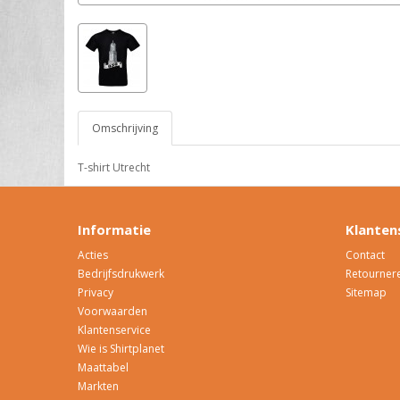
Omschrijving
T-shirt Utrecht
Informatie
Klanten
Acties
Contact
Bedrijfsdrukwerk
Retourner
Privacy
Sitemap
Voorwaarden
Klantenservice
Wie is Shirtplanet
Maattabel
Markten