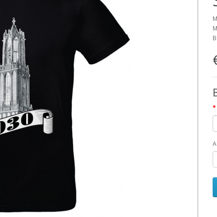
M
M
B
A