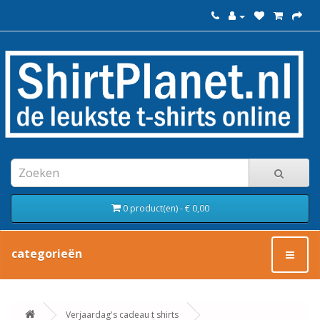
0 product(en) - € 0,00
categorieën
Verjaardag's cadeau t shirts