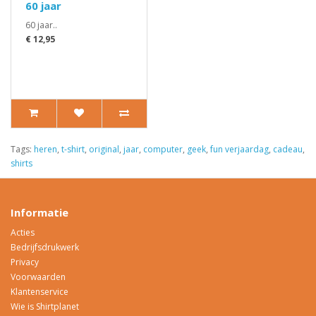
60 jaar
60 jaar..
€ 12,95
Tags:
heren
,
t-shirt
,
original
,
jaar
,
computer
,
geek
,
fun verjaardag
,
cadeau
,
shirts
Informatie
Acties
Bedrijfsdrukwerk
Privacy
Voorwaarden
Klantenservice
Wie is Shirtplanet