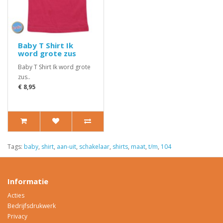
Baby T Shirt Ik
word grote zus
Baby T Shirt Ik word grote
zus..
€ 8,95
Tags:
baby
,
shirt
,
aan-uit
,
schakelaar
,
shirts
,
maat
,
t/m
,
104
Informatie
Acties
Bedrijfsdrukwerk
Privacy