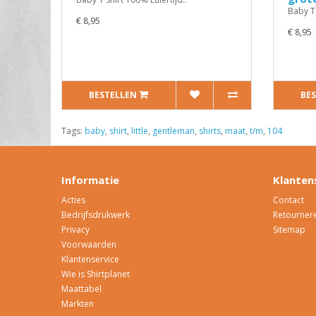
Baby T 
€ 8,95
€ 8,95
BESTELLEN
BE
Tags:
baby
,
shirt
,
little
,
gentleman
,
shirts
,
maat
,
t/m
,
104
Informatie
Klanten
Acties
Contact
Bedrijfsdrukwerk
Retourner
Privacy
Sitemap
Voorwaarden
Klantenservice
Wie is Shirtplanet
Maattabel
Markten