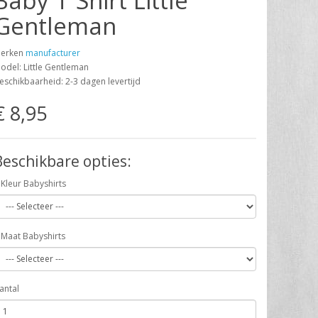
Baby T Shirt Little
Gentleman
erken
manufacturer
odel: Little Gentleman
eschikbaarheid: 2-3 dagen levertijd
€ 8,95
Beschikbare opties:
Kleur Babyshirts
Maat Babyshirts
antal