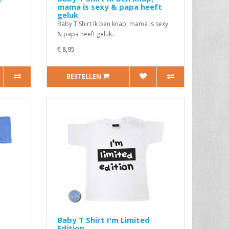
mama is sexy & papa heeft
geluk
Baby T Shirt Ik ben knap, mama is sexy
& papa heeft geluk..
€ 8,95
BESTELLEN
r
Baby T Shirt I'm Limited
Edition