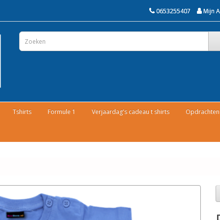
0653255407
Mijn 
Tshirts
Formule 1
Verjaardag's cadeau t shirts
Opdrachten 