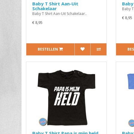
Baby T Shirt Aan-Uit
Baby 
Schakelaar
Baby T 
Baby T Shirt Aan-Uit Schakelaar..
€ 8,95
€ 8,95
BESTELLEN
BE
Baby T Shirt Papa is mijn held
Baby 