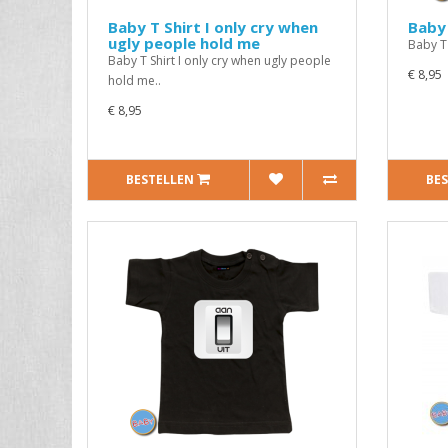
Baby T Shirt I only cry when
Baby 
ugly people hold me
Baby T 
Baby T Shirt I only cry when ugly people
€ 8,95
hold me..
€ 8,95
BESTELLEN
BE