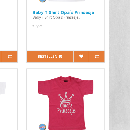
Baby T Shirt Opa´s Prinsesje
Baby T Shirt Opa´s Prinsesje..
€ 8,95
BESTELLEN