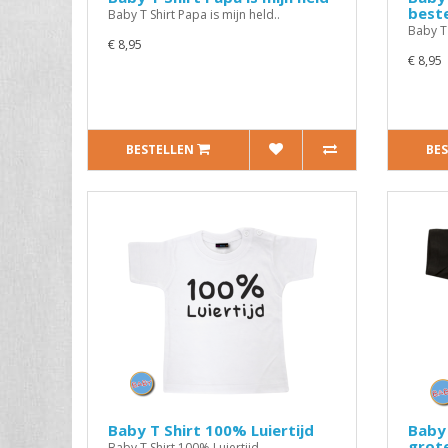
best
Baby T Shirt Papa is mijn held..
Baby T 
€ 8,95
€ 8,95
BESTELLEN
BE
Baby T Shirt 100% Luiertijd
Baby 
grot
Baby T Shirt 100% Luiertijd..