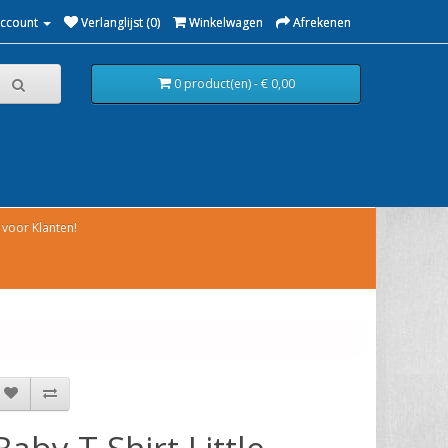
Account
Verlanglijst (0)
Winkelwagen
Afrekenen
0 product(en) - € 0,00
voor Klanten!