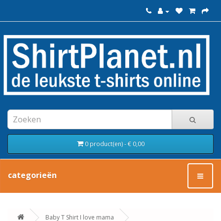
0 product(en) - € 0,00
categorieën
Baby T Shirt I love mama