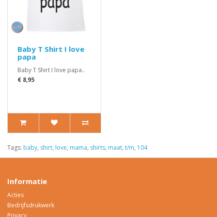
Baby T Shirt I love
papa
Baby T Shirt I love papa..
€ 8,95
Tags:
baby
,
shirt
,
love
,
mama
,
shirts
,
maat
,
t/m
,
104
Informatie
Acties
Bedrijfsdrukwerk
Privacy