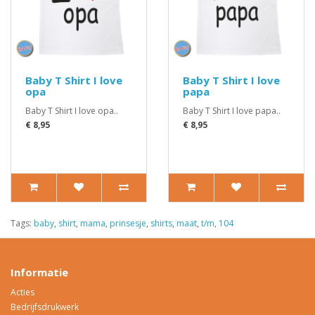
Baby T Shirt I love
Baby T Shirt I love
opa
papa
Baby T Shirt I love opa..
Baby T Shirt I love papa..
€ 8,95
€ 8,95
Tags:
baby
,
shirt
,
mama
,
prinsesje
,
shirts
,
maat
,
t/m
,
104
Informatie
Acties
Bedrijfsdrukwerk