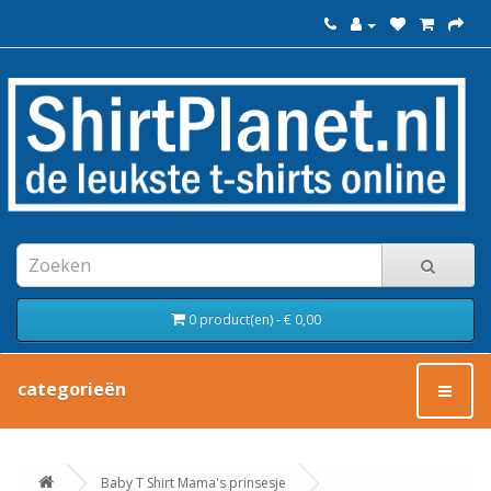
0 product(en) - € 0,00
categorieën
Baby T Shirt Mama's prinsesje