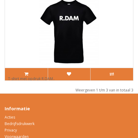
Shirt Rotterdam
T-shirt met opdruk R.DAM..
€ 14,95
Weergeven 1 t/m 3 van in totaal 3
Informatie
Acties
Bedrijfsdrukwerk
Privacy
Voorwaarden