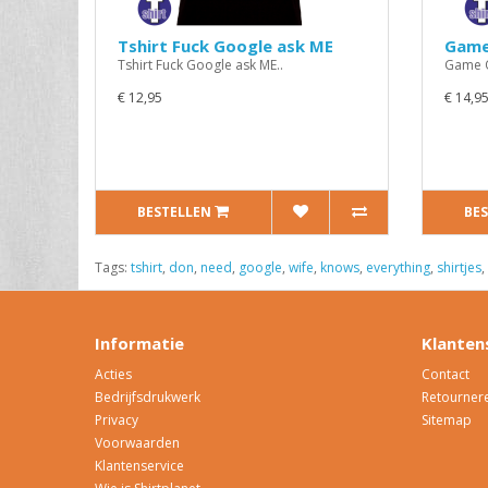
Tshirt Fuck Google ask ME
Game
Tshirt Fuck Google ask ME..
Game O
€ 12,95
€ 14,9
BESTELLEN
BE
Tags:
tshirt
,
don
,
need
,
google
,
wife
,
knows
,
everything
,
shirtjes
,
Informatie
Klanten
Acties
Contact
Bedrijfsdrukwerk
Retourner
Privacy
Sitemap
Voorwaarden
Klantenservice