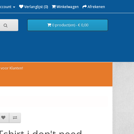
Account
Verlanglijst (0)
Winkelwagen
Afrekenen
0 product(en) - € 0,00
voor Klanten!