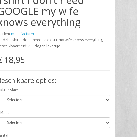
Tshirt i don't need
GOOGLE my wife
knows everything
erken
manufacturer
odel: Tshirt i don't need GOOGLE my wife knows everything
eschikbaarheid: 2-3 dagen levertijd
€ 18,95
Beschikbare opties:
Kleur Shirt
Maat
antal