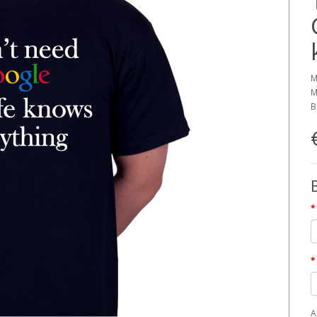
M
M
B
A