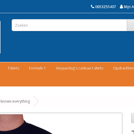
0653255407
Mijn 
Tshirts
Formule 1
Verjaardag's cadeau t shirts
Opdrachten 
 knows everything