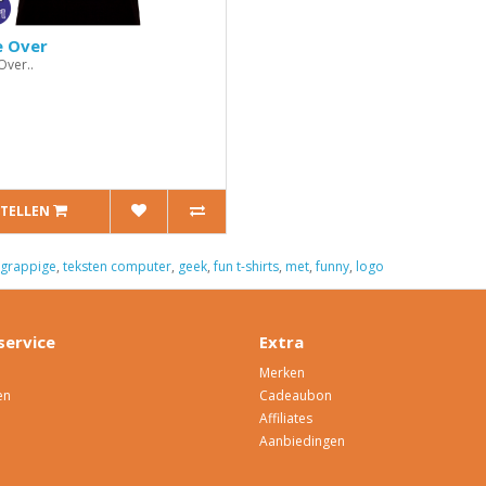
 Over
ver..
5
STELLEN
grappige
,
teksten computer
,
geek
,
fun t-shirts
,
met
,
funny
,
logo
service
Extra
Merken
en
Cadeaubon
Affiliates
Aanbiedingen