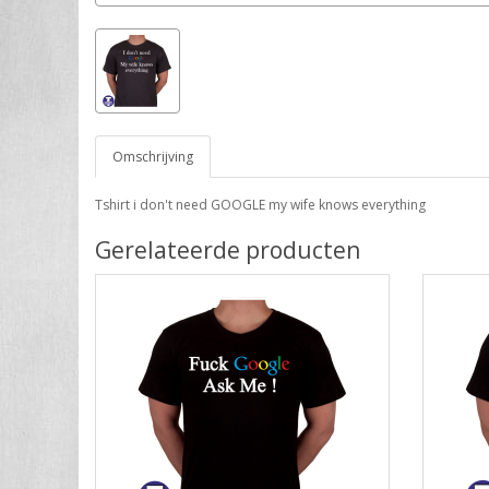
Omschrijving
Tshirt i don't need GOOGLE my wife knows everything
Gerelateerde producten