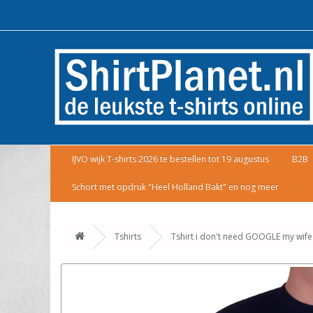
IJVO wijk T-shirts 2026 te bestellen tot 19 augustus
B2B
Schort met opdruk "Heel Holland Bakt" en nog meer
Tshirts
Tshirt i don't need GOOGLE my wife