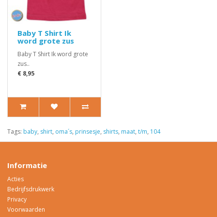
Baby T Shirt Ik
word grote zus
Baby T Shirt Ik word grote
zus..
€ 8,95
Tags:
baby
,
shirt
,
oma´s
,
prinsesje
,
shirts
,
maat
,
t/m
,
104
Informatie
Acties
Bedrijfsdrukwerk
Privacy
Voorwaarden