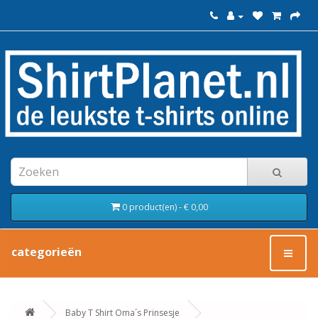
0 product(en) - € 0,00
categorieën
Baby T Shirt Oma´s Prinsesje