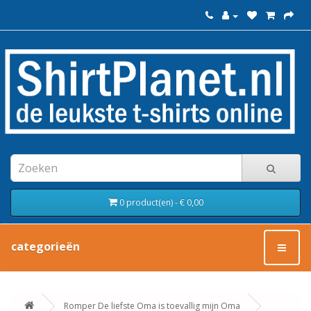
0 product(en) - € 0,00
categorieën
Romper De liefste Oma is toevallig mijn Oma